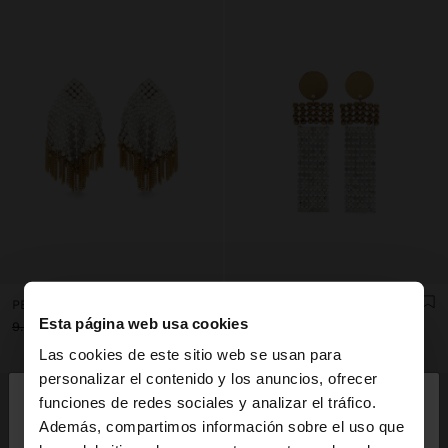
PENDIENTES MAXI ROMBOS CON FLECOS
PENDIENTES MAXI LARGOS CON ESFERAS
Esta página web usa cookies
9.99€
2.99€
70%
9.99€
2.99€
70%
Las cookies de este sitio web se usan para
×
personalizar el contenido y los anuncios, ofrecer
hola
funciones de redes sociales y analizar el tráfico.
Además, compartimos información sobre el uso que