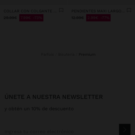
COLLAR CON COLGANTE DE BOLSILLO BICOLOR
PENDIENTES MAXI LARGOS DE MÚLTIPLES PÉTALOS
29.99€
7.99€
73%
12.99€
2.99€
77%
Parfois
Bisutería
premium
ÚNETE A NUESTRA NEWSLETTER
y obtén un 10% de descuento