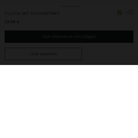
+1
CLUTCH MIT STROHEFFEKT
29,99 €
Zum Warenkorb hinzufügen
Look ansehen
Sie benötigen noch
39,99 €
für eine kostenlose Lieferung
nach Hause
247637
|
naturfarbe
Ovaler Clutch mit Stroheffekt und Welle. Innenfutter.
Druckverschluss. Abnehmbare Kette.
Taschen
Abendtaschen
Clutches