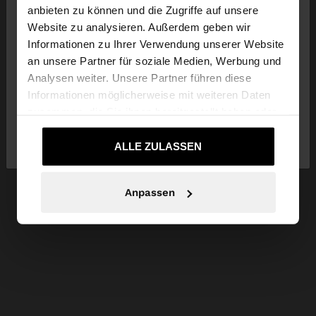
anbieten zu können und die Zugriffe auf unsere
Website zu analysieren. Außerdem geben wir
Sie greifen von Luxembourg auf die Website zu.
Informationen zu Ihrer Verwendung unserer Website
Möchten Sie unsere United States Website
an unsere Partner für soziale Medien, Werbung und
durchsuchen?
Analysen weiter. Unsere Partner führen diese
Informationen möglicherweise mit weiteren Daten
zusammen, die Sie ihnen bereitgestellt haben oder
Nein, bleiben Sie bei
Ja, bringen Sie mich
die sie im Rahmen Ihrer Nutzung der Dienste
Luxembourg
zu United States
gesammelt haben.
ALLE ZULASSEN
Anpassen