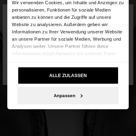
Wir verwenden Cookies, um Inhalte und Anzeigen zu
×
personalisieren, Funktionen für soziale Medien
hallo
anbieten zu können und die Zugriffe auf unsere
Website zu analysieren. Außerdem geben wir
Sie greifen von Luxembourg auf die Website zu.
Informationen zu Ihrer Verwendung unserer Website
Möchten Sie unsere United States Website
an unsere Partner für soziale Medien, Werbung und
durchsuchen?
Analysen weiter. Unsere Partner führen diese
Informationen möglicherweise mit weiteren Daten
zusammen, die Sie ihnen bereitgestellt haben oder
Nein, bleiben Sie bei
Ja, bringen Sie mich
die sie im Rahmen Ihrer Nutzung der Dienste
Luxembourg
zu United States
gesammelt haben.
ALLE ZULASSEN
Anpassen