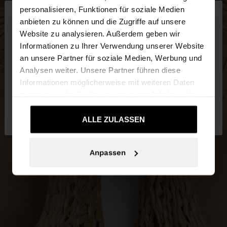
×
personalisieren, Funktionen für soziale Medien
hallo
anbieten zu können und die Zugriffe auf unsere
Website zu analysieren. Außerdem geben wir
Sie greifen von Luxembourg auf die Website zu.
Informationen zu Ihrer Verwendung unserer Website
Möchten Sie unsere United States Website
an unsere Partner für soziale Medien, Werbung und
durchsuchen?
Analysen weiter. Unsere Partner führen diese
Informationen möglicherweise mit weiteren Daten
zusammen, die Sie ihnen bereitgestellt haben oder
Nein, bleiben Sie bei
Ja, bringen Sie mich
die sie im Rahmen Ihrer Nutzung der Dienste
Luxembourg
zu United States
gesammelt haben.
ALLE ZULASSEN
Anpassen