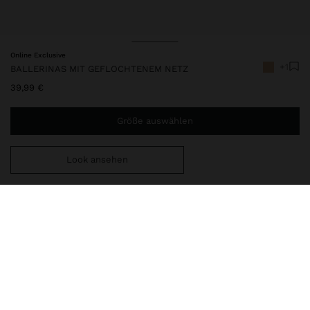
Online Exclusive
+1
BALLERINAS MIT GEFLOCHTENEM NETZ
39,99 €
Größe auswählen
Look ansehen
Sie benötigen noch
39,99 €
für eine kostenlose Lieferung
nach Hause
248342
|
beige
Ballerinas mit geflochtenem Netz und verstellbarem Riemen am
Spann sowie Metallschnalle. Das durchbrochene Design fördert