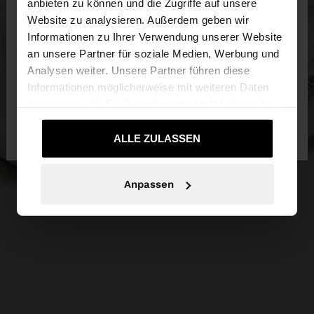
anbieten zu können und die Zugriffe auf unsere
Website zu analysieren. Außerdem geben wir
Sie greifen von Luxembourg auf die Website zu.
Informationen zu Ihrer Verwendung unserer Website
Möchten Sie unsere United States Website
an unsere Partner für soziale Medien, Werbung und
durchsuchen?
Analysen weiter. Unsere Partner führen diese
Informationen möglicherweise mit weiteren Daten
zusammen, die Sie ihnen bereitgestellt haben oder
Nein, bleiben Sie bei
Ja, bringen Sie mich
die sie im Rahmen Ihrer Nutzung der Dienste
Luxembourg
zu United States
gesammelt haben.
ALLE ZULASSEN
Anpassen