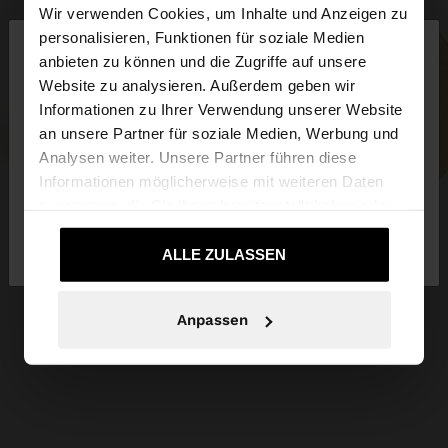
Wir verwenden Cookies, um Inhalte und Anzeigen zu
×
personalisieren, Funktionen für soziale Medien
hallo
anbieten zu können und die Zugriffe auf unsere
Website zu analysieren. Außerdem geben wir
Sie greifen von Luxembourg auf die Website zu.
Informationen zu Ihrer Verwendung unserer Website
Möchten Sie unsere United States Website
an unsere Partner für soziale Medien, Werbung und
durchsuchen?
Analysen weiter. Unsere Partner führen diese
Informationen möglicherweise mit weiteren Daten
zusammen, die Sie ihnen bereitgestellt haben oder
Nein, bleiben Sie bei
Ja, bringen Sie mich
die sie im Rahmen Ihrer Nutzung der Dienste
Luxembourg
zu United States
gesammelt haben.
ALLE ZULASSEN
Anpassen