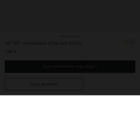
SET MIT OHRRINGEN STAB UND KREIS
7,99 €
Zum Warenkorb hinzufügen
Look ansehen
Sie benötigen noch
39,99 €
für eine kostenlose Lieferung
nach Hause
247861
|
golden