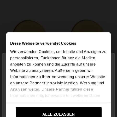
Diese Webseite verwendet Cookies
Wir verwenden Cookies, um Inhalte und Anzeigen zu
×
personalisieren, Funktionen für soziale Medien
hallo
anbieten zu können und die Zugriffe auf unsere
Website zu analysieren. Außerdem geben wir
Sie greifen von Luxembourg auf die Website zu.
Informationen zu Ihrer Verwendung unserer Website
Möchten Sie unsere United States Website
an unsere Partner für soziale Medien, Werbung und
durchsuchen?
Analysen weiter. Unsere Partner führen diese
Informationen möglicherweise mit weiteren Daten
zusammen, die Sie ihnen bereitgestellt haben oder
Nein, bleiben Sie bei
Ja, bringen Sie mich
die sie im Rahmen Ihrer Nutzung der Dienste
Luxembourg
zu United States
gesammelt haben.
ALLE ZULASSEN