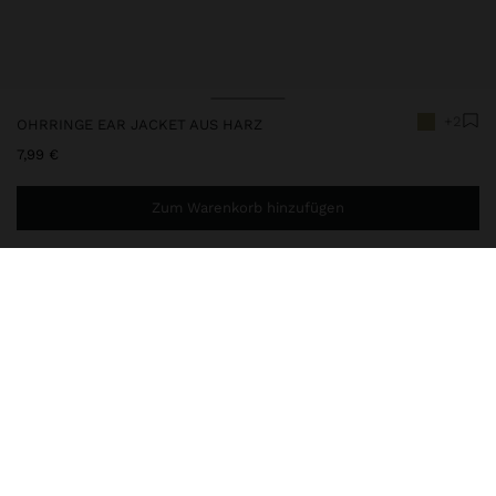
+2
OHRRINGE EAR JACKET AUS HARZ
7,99 €
Zum Warenkorb hinzufügen
Sie benötigen noch
39,99 €
für eine kostenlose Lieferung
nach Hause
237397
|
grün
Kurze Ohrringe im Ear Jacket Stil aus Glas. Runde Form.
Metallischer Rand. Goldfarbene Ausführung.
Schmuck
Ohrringe