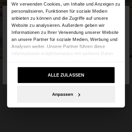
Wir verwenden Cookies, um Inhalte und Anzeigen zu
×
personalisieren, Funktionen für soziale Medien
hallo
anbieten zu können und die Zugriffe auf unsere
Website zu analysieren. Außerdem geben wir
Sie greifen von Luxembourg auf die Website zu.
Informationen zu Ihrer Verwendung unserer Website
Möchten Sie unsere United States Website
an unsere Partner für soziale Medien, Werbung und
durchsuchen?
Analysen weiter. Unsere Partner führen diese
Informationen möglicherweise mit weiteren Daten
zusammen, die Sie ihnen bereitgestellt haben oder
Nein, bleiben Sie bei
Ja, bringen Sie mich
die sie im Rahmen Ihrer Nutzung der Dienste
Luxembourg
zu United States
gesammelt haben.
ALLE ZULASSEN
Anpassen