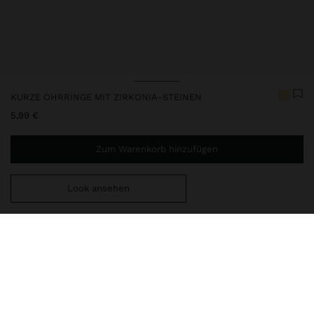
KURZE OHRRINGE MIT ZIRKONIA-STEINEN
5,99 €
Zum Warenkorb hinzufügen
Look ansehen
Sie benötigen noch
39,99 €
für eine kostenlose Lieferung
nach Hause
247873
|
golden