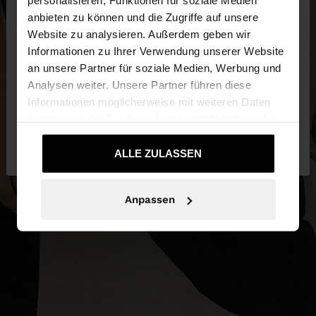
×
personalisieren, Funktionen für soziale Medien
hallo
anbieten zu können und die Zugriffe auf unsere
Website zu analysieren. Außerdem geben wir
Sie greifen von Luxembourg auf die Website zu.
Informationen zu Ihrer Verwendung unserer Website
Möchten Sie unsere United States Website
an unsere Partner für soziale Medien, Werbung und
durchsuchen?
Analysen weiter. Unsere Partner führen diese
Informationen möglicherweise mit weiteren Daten
zusammen, die Sie ihnen bereitgestellt haben oder
Nein, bleiben Sie bei
Ja, bringen Sie mich
die sie im Rahmen Ihrer Nutzung der Dienste
Luxembourg
zu United States
gesammelt haben.
ALLE ZULASSEN
Anpassen