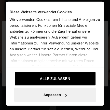
Diese Webseite verwendet Cookies
Wir verwenden Cookies, um Inhalte und Anzeigen zu
×
personalisieren, Funktionen für soziale Medien
hallo
anbieten zu können und die Zugriffe auf unsere
Website zu analysieren. Außerdem geben wir
Sie greifen von Luxembourg auf die Website zu.
Informationen zu Ihrer Verwendung unserer Website
Möchten Sie unsere United States Website
an unsere Partner für soziale Medien, Werbung und
durchsuchen?
Analysen weiter. Unsere Partner führen diese
Informationen möglicherweise mit weiteren Daten
zusammen, die Sie ihnen bereitgestellt haben oder
Nein, bleiben Sie bei
Ja, bringen Sie mich
die sie im Rahmen Ihrer Nutzung der Dienste
Luxembourg
zu United States
gesammelt haben.
ALLE ZULASSEN
Anpassen