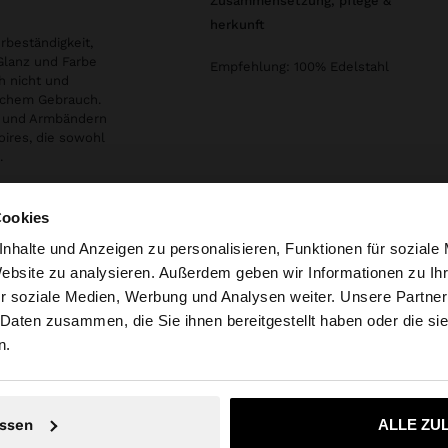
zusammensetzung, pflege &
herkunft
rbeständigkeit,
 Glanz und Farbe
Empfehlung: 100% Edelstahl
h nicht und
glichem Gebrauch.
en und Armbändern
oires, die sowohl
.
Cookies
nhalte und Anzeigen zu personalisieren, Funktionen für soziale
Website zu analysieren. Außerdem geben wir Informationen zu I
r soziale Medien, Werbung und Analysen weiter. Unsere Partner
embourg auf die Website zu. Möchten Sie unsere United S
 Daten zusammen, die Sie ihnen bereitgestellt haben oder die s
n.
Nein, bleiben Sie bei Luxembourg
Ja, bringen Sie m
ssen
ALLE ZU