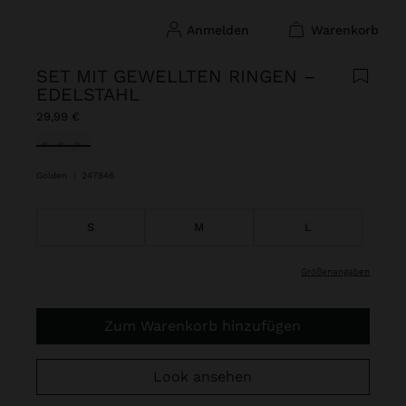
anmelden
warenkorb
SET MIT GEWELLTEN RINGEN –
EDELSTAHL
29,99 €
ausgewählt
Golden
|
247846
S
M
L
größenangaben
Zum Warenkorb hinzufügen
Look ansehen