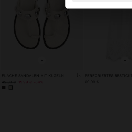
+
+
FLACHE SANDALEN MIT KUGELN
69,99 €
42,99 €
19,99 €
54%