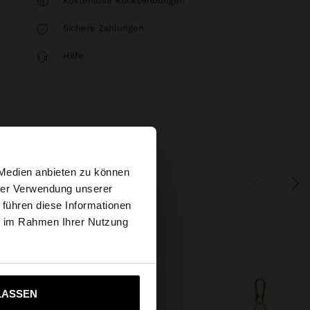
Kostenlose Rücksendungen
Sichere Zahlungen
Hilfe
×
 Medien anbieten zu können
hrer Verwendung unserer
 führen diese Informationen
tates Website
ie im Rahmen Ihrer Nutzung
ich zu United States
LASSEN