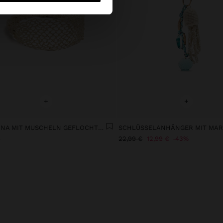
+
+
BANDANA MIT MUSCHELN GEFLOCHTEN
€
22,99 €
12,99 €
43%