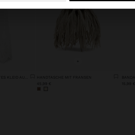
+
PERFORIERTES BESTICKTES KLEID AUS 100% BAUMWOLLE
HANDTASCHE MIT FRANSEN
45,99 €
15,99 