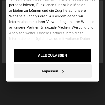
×
personalisieren, Funktionen für soziale Medien
hallo
anbieten zu können und die Zugriffe auf unsere
Website zu analysieren. Außerdem geben wir
Sie greifen von Luxembourg auf die Website zu.
Informationen zu Ihrer Verwendung unserer Website
Möchten Sie unsere United States Website
an unsere Partner für soziale Medien, Werbung und
durchsuchen?
Analysen weiter. Unsere Partner führen diese
Informationen möglicherweise mit weiteren Daten
zusammen, die Sie ihnen bereitgestellt haben oder
Nein, bleiben Sie bei
Ja, bringen Sie mich
die sie im Rahmen Ihrer Nutzung der Dienste
Luxembourg
zu United States
gesammelt haben.
ALLE ZULASSEN
Anpassen