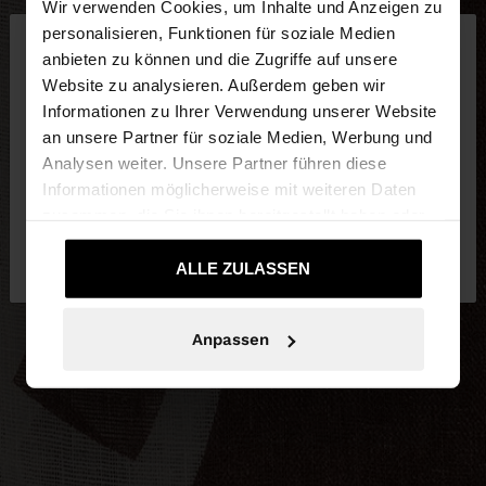
Wir verwenden Cookies, um Inhalte und Anzeigen zu
×
personalisieren, Funktionen für soziale Medien
hallo
anbieten zu können und die Zugriffe auf unsere
Website zu analysieren. Außerdem geben wir
Sie greifen von Luxembourg auf die Website zu.
Informationen zu Ihrer Verwendung unserer Website
Möchten Sie unsere United States Website
an unsere Partner für soziale Medien, Werbung und
durchsuchen?
Analysen weiter. Unsere Partner führen diese
Informationen möglicherweise mit weiteren Daten
zusammen, die Sie ihnen bereitgestellt haben oder
Nein, bleiben Sie bei
Ja, bringen Sie mich
die sie im Rahmen Ihrer Nutzung der Dienste
Luxembourg
zu United States
gesammelt haben.
ALLE ZULASSEN
Anpassen