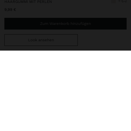
+1
HAARGUMMI MIT PERLEN
9,99 €
Zum Warenkorb hinzufügen
Look ansehen
Sie benötigen noch
39,99 €
für eine kostenlose Lieferung
nach Hause
221531
|
weiß
Accessoires
Haarschmuck
Gummis
lieferung, umtausch und rücksendung
zusammensetzung, pflege & herkunft