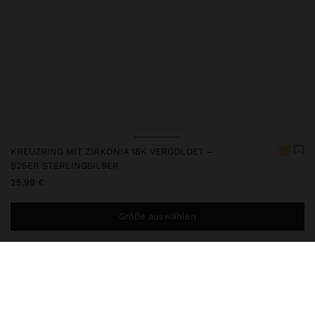
KREUZRING MIT ZIRKONIA 18K VERGOLDET –
925ER STERLINGSILBER
25,99 €
Größe auswählen
Sie benötigen noch
39,99 €
für eine kostenlose Lieferung
nach Hause