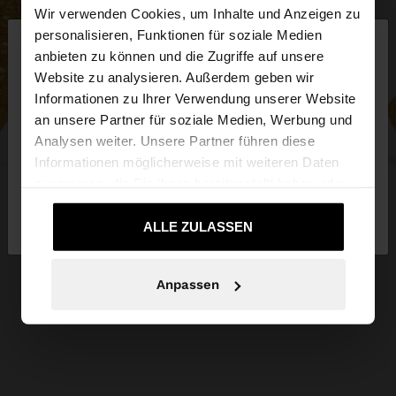
Wir verwenden Cookies, um Inhalte und Anzeigen zu
×
personalisieren, Funktionen für soziale Medien
hallo
anbieten zu können und die Zugriffe auf unsere
Website zu analysieren. Außerdem geben wir
Sie greifen von Luxembourg auf die Website zu.
Informationen zu Ihrer Verwendung unserer Website
Möchten Sie unsere United States Website
an unsere Partner für soziale Medien, Werbung und
durchsuchen?
Analysen weiter. Unsere Partner führen diese
Informationen möglicherweise mit weiteren Daten
zusammen, die Sie ihnen bereitgestellt haben oder
Nein, bleiben Sie bei
Ja, bringen Sie mich
die sie im Rahmen Ihrer Nutzung der Dienste
Luxembourg
zu United States
gesammelt haben.
ALLE ZULASSEN
Anpassen