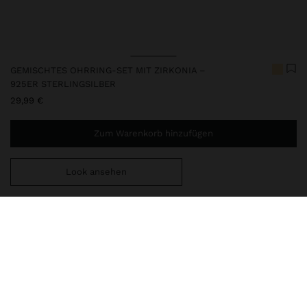
GEMISCHTES OHRRING-SET MIT ZIRKONIA –
925ER STERLINGSILBER
29,99 €
Zum Warenkorb hinzufügen
Look ansehen
Sie benötigen noch
39,99 €
für eine kostenlose Lieferung
nach Hause
247212
|
zweifarbig
Dieser Silberartikel besitzt ein elegantes und hochwertiges