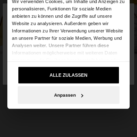
Wir verwenden Cookies, um Inhalte und Anzeigen zu
×
personalisieren, Funktionen für soziale Medien
hallo
anbieten zu können und die Zugriffe auf unsere
Website zu analysieren. Außerdem geben wir
Sie greifen von Luxembourg auf die Website zu.
Informationen zu Ihrer Verwendung unserer Website
Möchten Sie unsere United States Website
an unsere Partner für soziale Medien, Werbung und
durchsuchen?
Analysen weiter. Unsere Partner führen diese
Informationen möglicherweise mit weiteren Daten
zusammen, die Sie ihnen bereitgestellt haben oder
Nein, bleiben Sie bei
Ja, bringen Sie mich
die sie im Rahmen Ihrer Nutzung der Dienste
Luxembourg
zu United States
gesammelt haben.
ALLE ZULASSEN
Anpassen