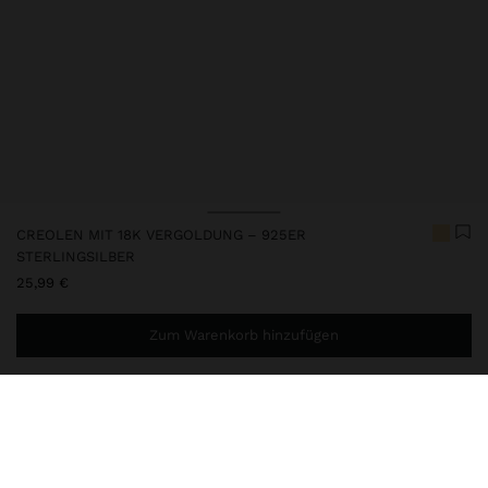
CREOLEN MIT 18K VERGOLDUNG – 925ER
STERLINGSILBER
25,99 €
Zum Warenkorb hinzufügen
Sie benötigen noch
39,99 €
für eine kostenlose Lieferung
nach Hause