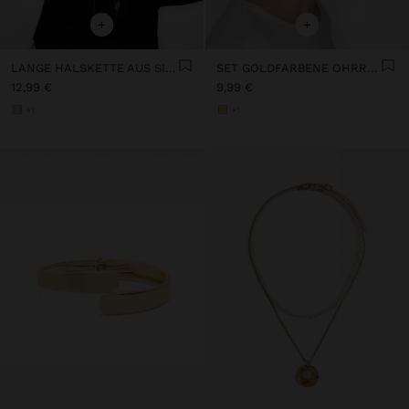
+
+
LANGE HALSKETTE AUS SILBERFARBENEM METALL
SET GOLDFARBENE OHRRINGE
12,99 €
9,99 €
+1
+1