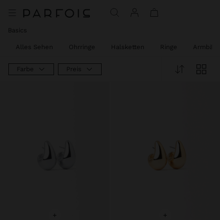
Basics
Alles Sehen
Ohrringe
Halsketten
Ringe
Armbänd
Farbe
Preis
+
+