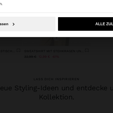
n.
Nein, bleiben Sie bei Austria
Ja, bringen Sie m
ssen
ALLE ZU
+
FLIESSENDE HOSE MIT ELASTISCHEM BUND
SWEATSHIRT MIT STEHKRAGEN UND WEICHEM GRIFF
32,99 €
12,99 €
61%
LASS DICH INSPIRIEREN
eue Styling-Ideen und entdecke 
Kollektion.