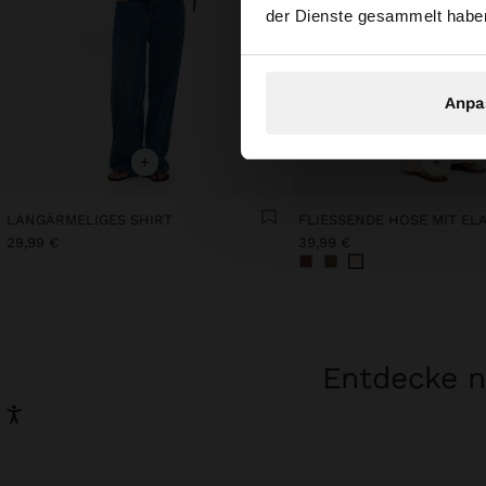
der Dienste gesammelt habe
Anpa
+
+
LANGÄRMELIGES SHIRT
29,99 €
39,99 €
Entdecke n