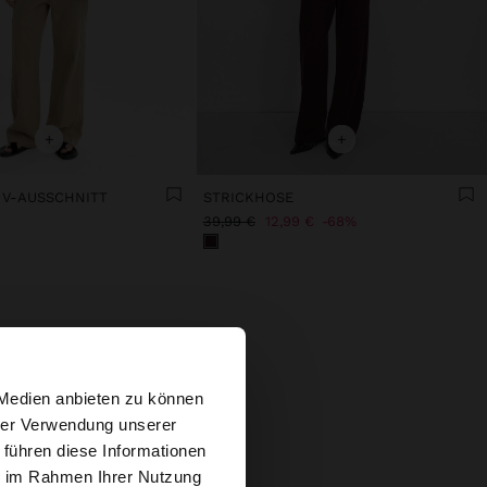
+
+
T V-AUSSCHNITT
STRICKHOSE
39,99 €
12,99 €
68%
×
 Medien anbieten zu können
hrer Verwendung unserer
 führen diese Informationen
 Website
ie im Rahmen Ihrer Nutzung