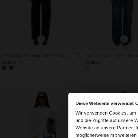
+
+
GESTRICKTER PONCHO MIT NAHTDETAIL
STRICKPONCHO MIT ROL
42,99 €
45,99 €
Diese Webseite verwendet 
hallo
Wir verwenden Cookies, um I
und die Zugriffe auf unsere 
Website an unsere Partner fü
Sie greifen von Aust
möglicherweise mit weiteren
durchsuchen?