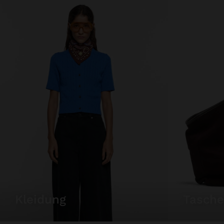
kleidung
tasch