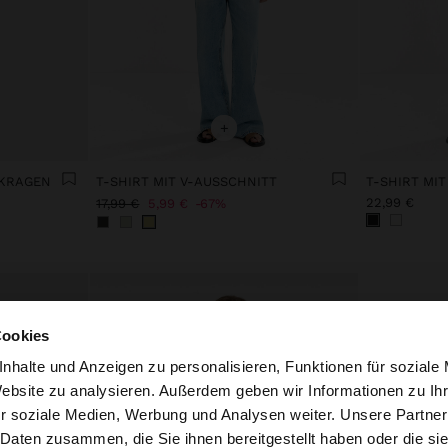
+
LKRAGEN
T-SHIRT MIT V-AUSSCHNITT
T-SHIRT MI
22,99 €
17,99 €
5,99 €
67%
Cookies
nhalte und Anzeigen zu personalisieren, Funktionen für soziale
Website zu analysieren. Außerdem geben wir Informationen zu I
r soziale Medien, Werbung und Analysen weiter. Unsere Partner
ria auf die Website zu. Möchten Sie unsere United States
 Daten zusammen, die Sie ihnen bereitgestellt haben oder die s