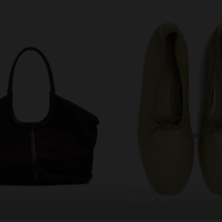
en
schuhe