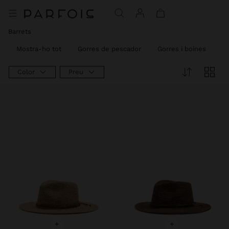
Barrets
Mostra-ho tot
Gorres de pescador
Gorres i boines
Ba
Color
Preu
+
+