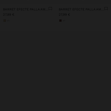
BARRET EFECTE PALLA AMB CINTURÓ DE COMPTES
BARRET EFECTE PALLA AMB CINTURÓ DE COMPTES
27,99 €
27,99 €
+1
+1