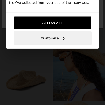
they’ve collected from your use of their services.
+
+
No, vull quedar-me a
Sí, porta'm a United
BARRET PILLBOX AMB RATLLES
BARRET PILLBOX AMB RATLLES
Spain
States
23,99 €
23,99 €
ALLOW ALL
Customize