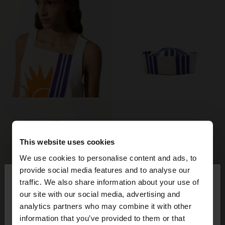
This website uses cookies
We use cookies to personalise content and ads, to
×
provide social media features and to analyse our
hola
traffic. We also share information about your use of
our site with our social media, advertising and
Estàs accedint al lloc des de Spain. Vols anar al
analytics partners who may combine it with other
nostre lloc web de United States?
information that you’ve provided to them or that