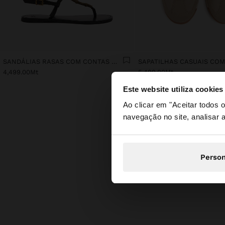
SANDÁLIAS RASAS COM CONTAS METÁLICAS
4,499.00Mt
5,499.00Mt
Este website utiliza cookies
olá
Ao clicar em "Aceitar todos
navegação no site, analisar a
Está a aceder ao si
Person