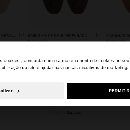
SAPATILHAS CASUAIS COM DETALHES EM PELE
SABRINAS DE PELE PERFURADA
SABRINAS D
5,999.00Mt
5,999.00Mt
 os cookies", concorda com o armazenamento de cookies no seu 
 utilização do site e ajudar nas nossas iniciativas de marketing.
te a partir de Mozambique. Deseja navegar no nosso site U
alizar
PERMITI
Não, Fique em Mozambique
Sim, leve
Parfois
sapatos