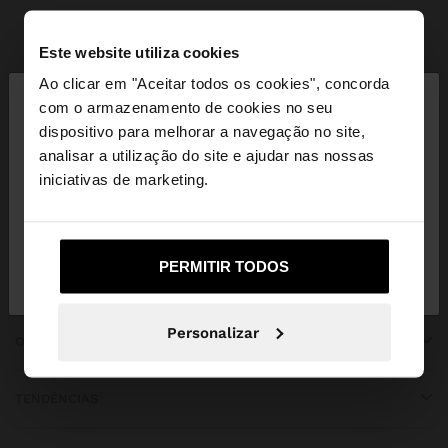
Parfois
Bijuteria
Sets de Bijuteria
ver tudo
Este website utiliza cookies
×
Ao clicar em "Aceitar todos os cookies", concorda
olá
com o armazenamento de cookies no seu
dispositivo para melhorar a navegação no site,
Está a aceder ao site a partir de Mozambique.
analisar a utilização do site e ajudar nas nossas
SUBSCREVA A NOSSA NEWSLETTER
Deseja navegar no nosso site United States?
iniciativas de marketing.
e ganhe 10% de desconto
Não, Fique em
Sim, leve-me a United
PERMITIR TODOS
Mozambique
States
Personalizar
OBTER AJUDA
TENDÊNCIAS