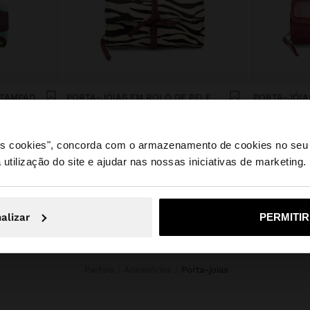
PORTA-JÓIAS EM ROLO ESTAMPADO DE NYLON
PORTA-JÓIAS EM ROLO DE PELE
4,999.00Mt
2,699.00Mt
 os cookies", concorda com o armazenamento de cookies no seu 
 utilização do site e ajudar nas nossas iniciativas de marketing.
te a partir de Mozambique. Deseja navegar no nosso site U
alizar
PERMITI
Não, Fique em Mozambique
Sim, leve
Parfois
Acessórios
porta-joias