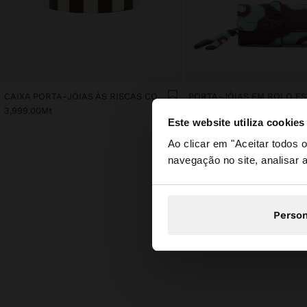
CAIXA PORTA-JÓIAS ÀS RISCAS COM ESFERA
3,999.00Mt
2,699.00Mt
Este website utiliza cookies
olá
Ao clicar em "Aceitar todos
navegação no site, analisar a
Está a aceder ao si
Person