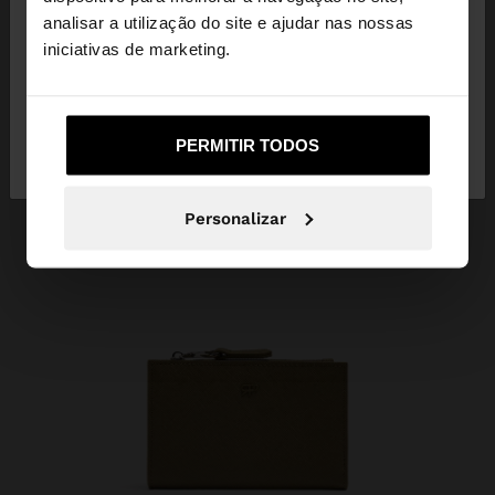
Está a aceder ao site a partir de Mozambique.
analisar a utilização do site e ajudar nas nossas
Deseja navegar no nosso site United States?
iniciativas de marketing.
Não, Fique em
Sim, leve-me a United
PERMITIR TODOS
Mozambique
States
Personalizar