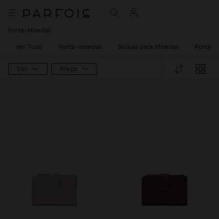
Porta-Moedas
Ver Tudo
Porta-moedas
Bolsas para Moedas
Porta-C
Cor
Preço