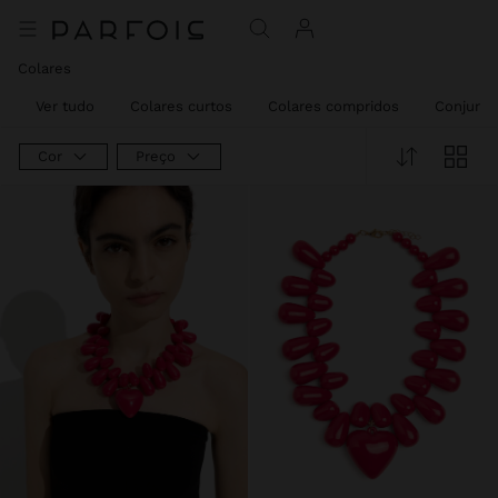
Colares
Ver tudo
Colares curtos
Colares compridos
Conjunto
Cor
Preço