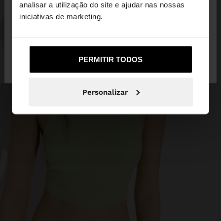
Está a aceder ao site a partir de Mozambique.
analisar a utilização do site e ajudar nas nossas
Deseja navegar no nosso site United States?
iniciativas de marketing.
Não, Fique em
Sim, leve-me a United
PERMITIR TODOS
Mozambique
States
Personalizar