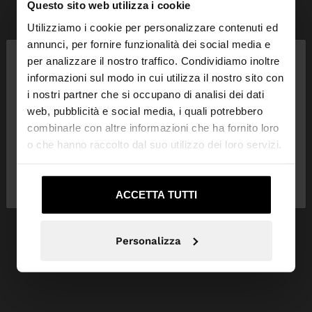
Questo sito web utilizza i cookie
Utilizziamo i cookie per personalizzare contenuti ed
×
annunci, per fornire funzionalità dei social media e
ciao
per analizzare il nostro traffico. Condividiamo inoltre
informazioni sul modo in cui utilizza il nostro sito con
i nostri partner che si occupano di analisi dei dati
Stai accedendo al sito da Italia. Vuoi navigare sul
web, pubblicità e social media, i quali potrebbero
nostro sito United States?
combinarle con altre informazioni che ha fornito loro
o che hanno raccolto dal suo utilizzo dei loro servizi.
No, resta in
Sì, portami su United
Italia
States
ACCETTA TUTTI
Personalizza