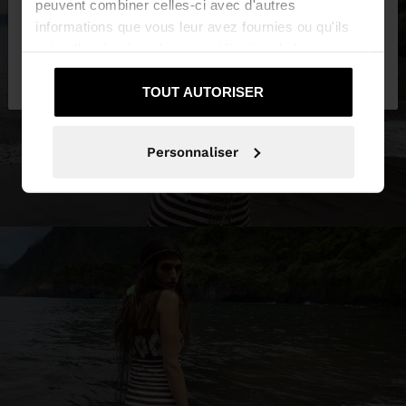
peuvent combiner celles-ci avec d'autres
informations que vous leur avez fournies ou qu'ils
ont collectées lors de votre utilisation de leurs
Non, je souhaite
Oui, dirigez-moi vers
services.
rester sur Martinique
United States
TOUT AUTORISER
Personnaliser