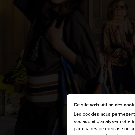
Ce site web utilise des cook
bonjour
Les cookies nous permettent d
sociaux et d'analyser notre t
partenaires de médias sociaux
Vous accédez au site