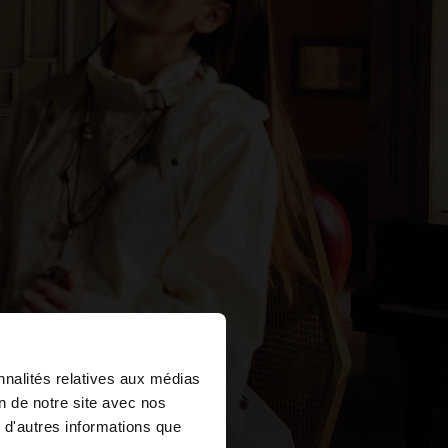
×
nnalités relatives aux médias
on de notre site avec nos
 d'autres informations que
d States?