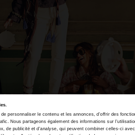
ies.
e personnaliser le contenu et les annonces, d'offrir des fonctio
rafic. Nous partageons également des informations sur l'utilisati
, de publicité et d'analyse, qui peuvent combiner celles-ci avec
 depuis Egypt. Voulez-vous parcourir notre site au Unite