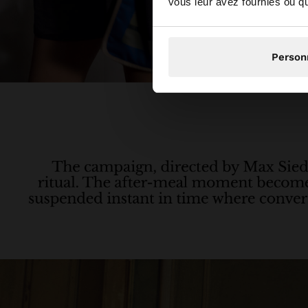
vous leur avez fournies ou qu'
Person