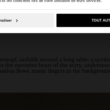
ils ont collectées lors de votre utilisation de leurs services.
Non, je souhaite rester sur Egypt
Oui, dirigez-mo
naliser
TOUT AU