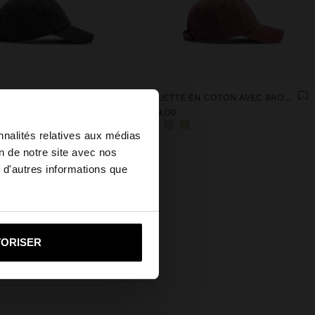
CASQUETTE EN COTON AVEC BRODERIE
CASQUETTE EN COTON AVEC BRODERIE
E£ 329,00
×
nnalités relatives aux médias
on de notre site avec nos
 d'autres informations que
d States?
i vers United States
TORISER