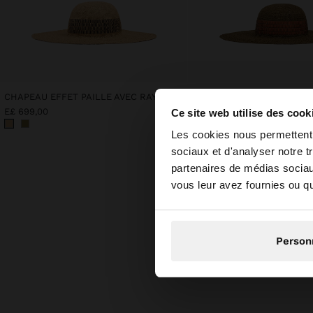
CHAPEAU EFFET PAILLE AVEC RAYURES
E£ 699,00
E£ 699,00
Ce site web utilise des cook
bonjour
Les cookies nous permettent d
sociaux et d'analyser notre t
partenaires de médias sociaux
Vous accédez au site
vous leur avez fournies ou qu'
Person