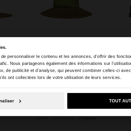
CHAPEAU EFFET PAILLE AVEC RAYURES
CHAPEAU BOB AVEC DES BANDES EN CONTRASTE
E£ 669,00
E£ 329,00
ies.
e personnaliser le contenu et les annonces, d'offrir des fonctio
rafic. Nous partageons également des informations sur l'utilisati
, de publicité et d'analyse, qui peuvent combiner celles-ci avec
 depuis Egypt. Voulez-vous parcourir notre site au Unite
ils ont collectées lors de votre utilisation de leurs services.
Non, je souhaite rester sur Egypt
Oui, dirigez-mo
naliser
TOUT AU
Parfois
Accessoires
chapeaux