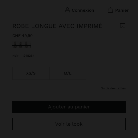
connexion
panier
ROBE LONGUE AVEC IMPRIMÉ
CHF 49,90
sélectionné(s)
Noir
|
248264
XS/S
M/L
guide des tailles
Ajouter au panier
Voir le look