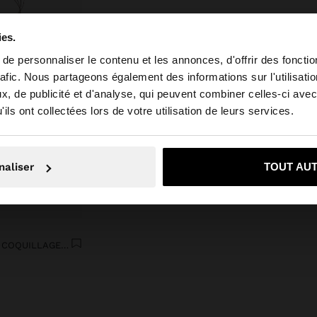
ies.
e personnaliser le contenu et les annonces, d'offrir des fonctio
rafic. Nous partageons également des informations sur l'utilisati
, de publicité et d'analyse, qui peuvent combiner celles-ci avec
 depuis Suisse. Voulez-vous parcourir notre site au Unit
ils ont collectées lors de votre utilisation de leurs services.
Non, je souhaite rester sur Suisse
Oui, dirigez-mo
naliser
TOUT AU
RUBAN DÉCORATIF AVEC COQUILLAGES POUR CHAUSSURE