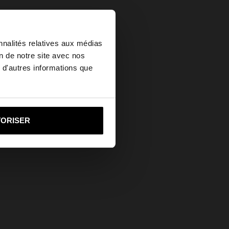
×
nnalités relatives aux médias
on de notre site avec nos
 d'autres informations que
ed States?
i vers United States
TORISER