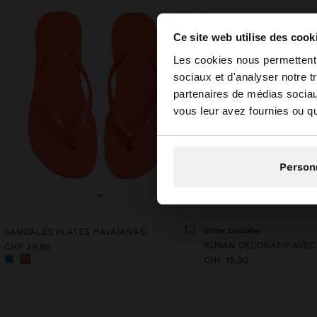
Ce site web utilise des cook
bonjour
Les cookies nous permettent d
sociaux et d'analyser notre t
partenaires de médias sociaux
Vous accédez au site
vous leur avez fournies ou qu'
Person
+
+
SANDALES PLATES HAVAIANAS
Online Exclusive
CHF 39,90
CHF 19,90