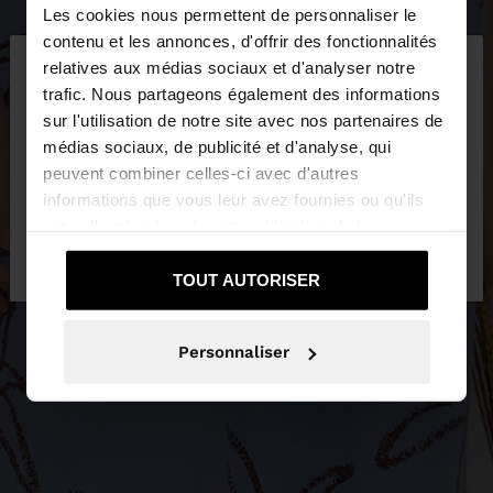
Les cookies nous permettent de personnaliser le
×
contenu et les annonces, d'offrir des fonctionnalités
bonjour
relatives aux médias sociaux et d'analyser notre
trafic. Nous partageons également des informations
sur l'utilisation de notre site avec nos partenaires de
Vous accédez au site depuis Suisse. Voulez-vous
médias sociaux, de publicité et d'analyse, qui
parcourir notre site au United States?
peuvent combiner celles-ci avec d'autres
informations que vous leur avez fournies ou qu'ils
ont collectées lors de votre utilisation de leurs
Non, je souhaite
Oui, dirigez-moi vers
services.
rester sur Suisse
United States
TOUT AUTORISER
Personnaliser