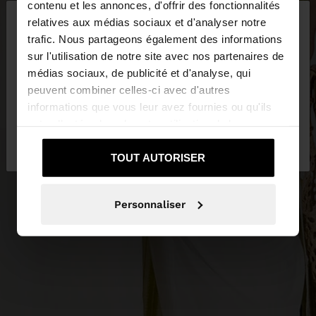
×
contenu et les annonces, d'offrir des fonctionnalités
bonjour
relatives aux médias sociaux et d'analyser notre
trafic. Nous partageons également des informations
sur l'utilisation de notre site avec nos partenaires de
Vous accédez au site depuis Suisse. Voulez-vous
médias sociaux, de publicité et d'analyse, qui
parcourir notre site au United States?
peuvent combiner celles-ci avec d'autres
informations que vous leur avez fournies ou qu'ils
ont collectées lors de votre utilisation de leurs
Non, je souhaite
Oui, dirigez-moi vers
services.
rester sur Suisse
United States
TOUT AUTORISER
Personnaliser