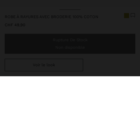
ROBE À RAYURES AVEC BRODERIE 100% COTON
CHF 49,90
Rupture De Stock
Non disponible
Voir le look
Ajoutez
CHF 59,99
au panier et obtenez la livraison gratuite
247393
|
vert
Robe longue à rayures avec broderies contrastantes à l'avant, à
l'ourlet et aux manches. Confectionnée en 100 % coton. Encolure
ronde avec fente en V. Manches 3/4 avec élastiques.
Vêtements
Robes