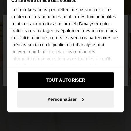
Ce site web utilise des cookies.
Les cookies nous permettent de personnaliser le
×
contenu et les annonces, d'offrir des fonctionnalités
bonjour
relatives aux médias sociaux et d'analyser notre
trafic. Nous partageons également des informations
sur l'utilisation de notre site avec nos partenaires de
Vous accédez au site depuis Suisse. Voulez-vous
médias sociaux, de publicité et d'analyse, qui
parcourir notre site au United States?
peuvent combiner celles-ci avec d'autres
informations que vous leur avez fournies ou qu'ils
ont collectées lors de votre utilisation de leurs
Non, je souhaite
Oui, dirigez-moi vers
services.
rester sur Suisse
United States
TOUT AUTORISER
Personnaliser