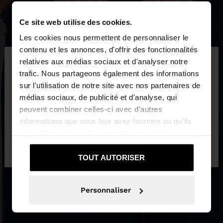
Ce site web utilise des cookies.
Les cookies nous permettent de personnaliser le
×
contenu et les annonces, d'offrir des fonctionnalités
bonjour
relatives aux médias sociaux et d'analyser notre
trafic. Nous partageons également des informations
sur l'utilisation de notre site avec nos partenaires de
Vous accédez au site depuis Suisse. Voulez-vous
médias sociaux, de publicité et d'analyse, qui
parcourir notre site au United States?
peuvent combiner celles-ci avec d'autres
informations que vous leur avez fournies ou qu'ils
ont collectées lors de votre utilisation de leurs
Non, je souhaite
Oui, dirigez-moi vers
services.
rester sur Suisse
United States
TOUT AUTORISER
Personnaliser