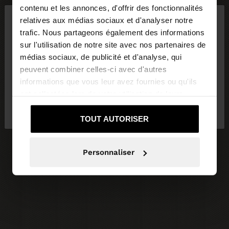
×
contenu et les annonces, d'offrir des fonctionnalités
bonjour
relatives aux médias sociaux et d'analyser notre
trafic. Nous partageons également des informations
sur l'utilisation de notre site avec nos partenaires de
Vous accédez au site depuis Suisse. Voulez-vous
médias sociaux, de publicité et d'analyse, qui
parcourir notre site au United States?
peuvent combiner celles-ci avec d'autres
informations que vous leur avez fournies ou qu'ils
ont collectées lors de votre utilisation de leurs
Non, je souhaite
Oui, dirigez-moi vers
services.
rester sur Suisse
United States
TOUT AUTORISER
Personnaliser