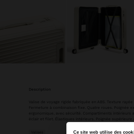
description
Valise de voyage rigide fabriquée en ABS. Texture rayée e
Fermeture à combinaison fixe. Quatre roues. Poignée ex
ergonomique, avec sécurité. Compartiments intérieurs 
éclair et filet. Élastiques intérieurs. Poignée supérieure 
Ce site web utilise des cook
Valises