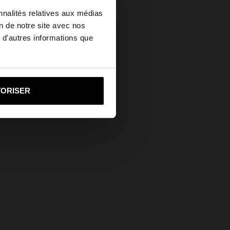
×
nnalités relatives aux médias
on de notre site avec nos
 d'autres informations que
ed States?
i vers United States
TORISER