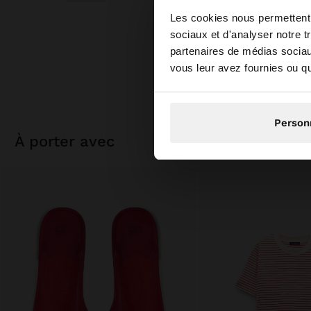
bonjour
Les cookies nous permettent d
sociaux et d'analyser notre t
partenaires de médias sociaux
Vous accédez au site
vous leur avez fournies ou qu'
Person
à porter avec