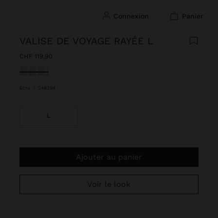
connexion
panier
VALISE DE VOYAGE RAYÉE L
CHF 119,90
sélectionné(s)
Écru
|
248294
L
Ajouter au panier
Voir le look