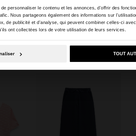
Longueur Bandoulière (Min. - Max.):
e personnaliser le contenu et les annonces, d'offrir des fonctio
55
rafic. Nous partageons également des informations sur l'utilisati
Type de Fermeture: ZIPPER
, de publicité et d'analyse, qui peuvent combiner celles-ci avec
 depuis Suisse. Voulez-vous parcourir notre site au Unit
ils ont collectées lors de votre utilisation de leurs services.
Contenance (l): 58
Non, je souhaite rester sur Suisse
Oui, dirigez-mo
naliser
TOUT AU