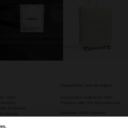
composition, soin et origine
n relief.
Composition extérieure: 90%
tensible,
Plastique ABS, 10% Polycarbonate
avec fermeture
Doublure: 100% Polyester
et latérale.
Dimensions cm: 45x66x25 (LxHxL)
ies.