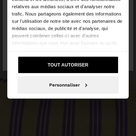
×
bonjour
relatives aux médias sociaux et d'analyser notre
trafic. Nous partageons également des informations
sur l'utilisation de notre site avec nos partenaires de
Vous accédez au site depuis Suisse. Voulez-vous
médias sociaux, de publicité et d'analyse, qui
parcourir notre site au United States?
peuvent combiner celles-ci avec d'autres
informations que vous leur avez fournies ou qu'ils
ont collectées lors de votre utilisation de leurs
Non, je souhaite
Oui, dirigez-moi vers
services.
rester sur Suisse
United States
TOUT AUTORISER
Personnaliser