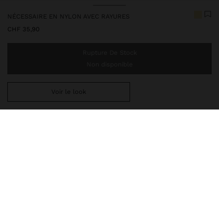
NÉCESSAIRE EN NYLON AVEC RAYURES
CHF 35,90
Rupture De Stock
Non disponible
Voir le look
Ajoutez
CHF 59,99
au panier et obtenez la livraison gratuite
248498
|
multicolore
Nécessaire en nylon à rayures avec couleurs contrastantes. Taille
moyenne. Doublure et poche intérieure. Fermeture éclair. Poches
extérieures.
Valises
Nécessaire