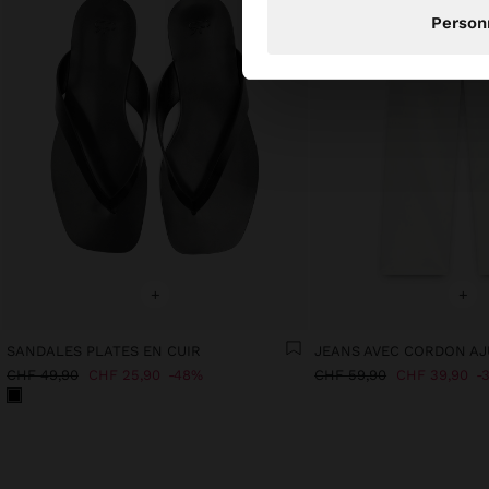
Person
+
+
SANDALES PLATES EN CUIR
CHF 49,90
CHF 25,90
48%
CHF 59,90
CHF 39,90