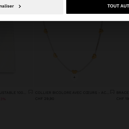
naliser
TOUT AU
+
JEANS AVEC CORDON AJUSTABLE 100% COTON
COLLIER BICOLORE AVEC CŒURS - ACIER INOXYDABLE
CHF 29,90
CHF 19
33%