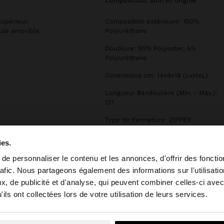
composition, soin et origine
supérieur.
Composition extérieure: 100%
ule amovible.
Polyuréthane
Doublure: 95% Polyester, 5%
Polyuréthane
Dimensions cm: 14x9x18 (LxHxL)
Longueur Bandoulière (Min. - Max.):
121
Type de Fermeture: ZIPPER
ies.
e personnaliser le contenu et les annonces, d'offrir des fonctio
rafic. Nous partageons également des informations sur l'utilisati
, de publicité et d'analyse, qui peuvent combiner celles-ci avec
 depuis Suisse. Voulez-vous parcourir notre site au Unit
ils ont collectées lors de votre utilisation de leurs services.
Non, je souhaite rester sur Suisse
Oui, dirigez-mo