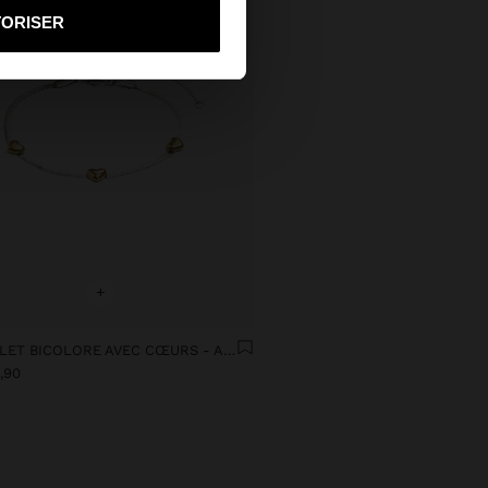
TORISER
+
BRACELET BICOLORE AVEC CŒURS - ACIER INOXYDABLE
,90