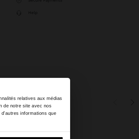
Secure Payments
Help
×
nnalités relatives aux médias
on de notre site avec nos
 d'autres informations que
ed States?
i vers United States