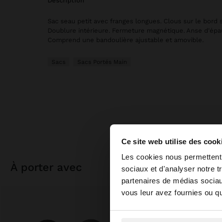
description
Sac seau petit avec franges longues. Clous sur le bord 
Doublure intérieure. Fermeture magnétique. Anse d'épa
Comprend une bandoulière ajustable et amovible.
Sacs
Sacs Portés Main
Ce site web utilise des cook
bonjour
Les cookies nous permettent d
à porter avec
sociaux et d'analyser notre t
partenaires de médias sociaux
Vous accédez au site
vous leur avez fournies ou qu'