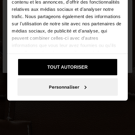
×
contenu et les annonces, d'offrir des fonctionnalités
bonjour
relatives aux médias sociaux et d'analyser notre
trafic. Nous partageons également des informations
sur l'utilisation de notre site avec nos partenaires de
Vous accédez au site depuis Suisse. Voulez-vous
médias sociaux, de publicité et d'analyse, qui
parcourir notre site au United States?
peuvent combiner celles-ci avec d'autres
informations que vous leur avez fournies ou qu'ils
ont collectées lors de votre utilisation de leurs
Non, je souhaite
Oui, dirigez-moi vers
services.
rester sur Suisse
United States
TOUT AUTORISER
Personnaliser