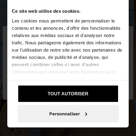
Ce site web utilise des cookies.
Les cookies nous permettent de personnaliser le
×
contenu et les annonces, d'offrir des fonctionnalités
bonjour
relatives aux médias sociaux et d'analyser notre
trafic. Nous partageons également des informations
sur l'utilisation de notre site avec nos partenaires de
Vous accédez au site depuis Suisse. Voulez-vous
médias sociaux, de publicité et d'analyse, qui
parcourir notre site au United States?
peuvent combiner celles-ci avec d'autres
informations que vous leur avez fournies ou qu'ils
ont collectées lors de votre utilisation de leurs
Non, je souhaite
Oui, dirigez-moi vers
services.
rester sur Suisse
United States
TOUT AUTORISER
Personnaliser