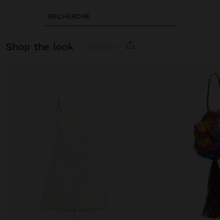
RECHERCHE
shop the look
2 articles
Prix réduit de
à