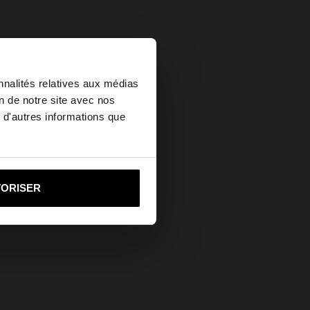
×
nnalités relatives aux médias
on de notre site avec nos
 d'autres informations que
ed States?
i vers United States
TORISER