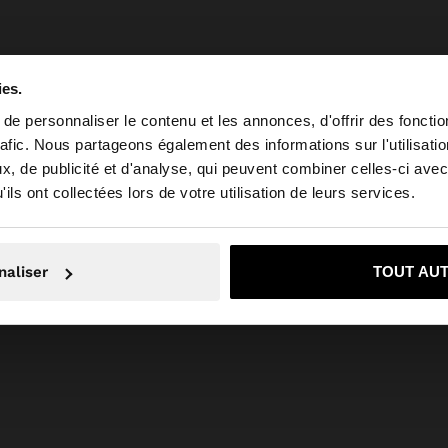
ies.
e personnaliser le contenu et les annonces, d'offrir des fonctio
rafic. Nous partageons également des informations sur l'utilisati
, de publicité et d'analyse, qui peuvent combiner celles-ci avec
 depuis Suisse. Voulez-vous parcourir notre site au Unit
ils ont collectées lors de votre utilisation de leurs services.
Non, je souhaite rester sur Suisse
Oui, dirigez-mo
naliser
TOUT AU