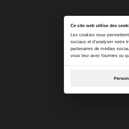
Ce site web utilise des cook
bonjour
Les cookies nous permettent d
sociaux et d'analyser notre t
partenaires de médias sociaux
Vous accédez au site
vous leur avez fournies ou qu'
Person