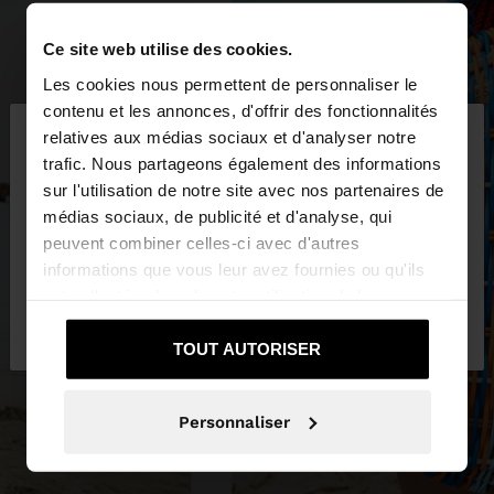
Ce site web utilise des cookies.
Les cookies nous permettent de personnaliser le
×
contenu et les annonces, d'offrir des fonctionnalités
bonjour
relatives aux médias sociaux et d'analyser notre
trafic. Nous partageons également des informations
sur l'utilisation de notre site avec nos partenaires de
Vous accédez au site depuis Suisse. Voulez-vous
médias sociaux, de publicité et d'analyse, qui
parcourir notre site au United States?
peuvent combiner celles-ci avec d'autres
informations que vous leur avez fournies ou qu'ils
ont collectées lors de votre utilisation de leurs
Non, je souhaite
Oui, dirigez-moi vers
services.
rester sur Suisse
United States
TOUT AUTORISER
Personnaliser