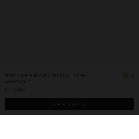
PIERCING FLEUR AVEC ZIRCONIA - ACIER
INOXYDABLE
CHF 25,90
Ajouter au panier
Ajoutez
CHF 59,99
au panier et obtenez la livraison gratuite