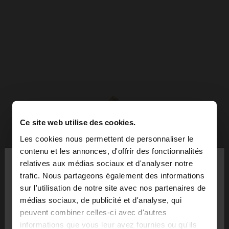
Ce site web utilise des cookies.
Les cookies nous permettent de personnaliser le
×
contenu et les annonces, d'offrir des fonctionnalités
bonjour
relatives aux médias sociaux et d'analyser notre
trafic. Nous partageons également des informations
sur l'utilisation de notre site avec nos partenaires de
Vous accédez au site depuis Suisse. Voulez-vous
médias sociaux, de publicité et d'analyse, qui
parcourir notre site au United States?
peuvent combiner celles-ci avec d'autres
informations que vous leur avez fournies ou qu'ils