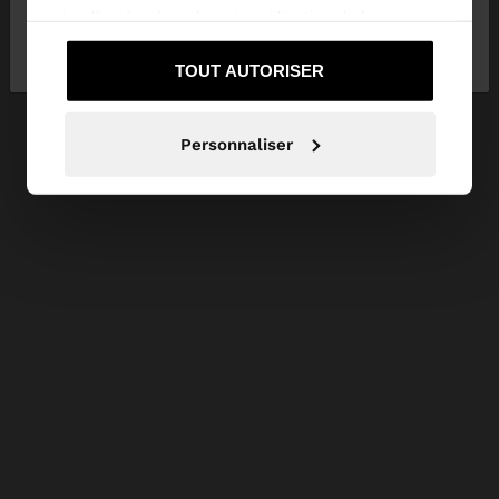
ont collectées lors de votre utilisation de leurs
Non, je souhaite
Oui, dirigez-moi vers
services.
rester sur Suisse
United States
TOUT AUTORISER
Personnaliser