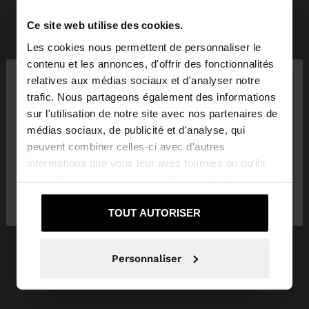
Ce site web utilise des cookies.
Les cookies nous permettent de personnaliser le
×
contenu et les annonces, d'offrir des fonctionnalités
bonjour
relatives aux médias sociaux et d'analyser notre
trafic. Nous partageons également des informations
sur l'utilisation de notre site avec nos partenaires de
Vous accédez au site depuis Suisse. Voulez-vous
médias sociaux, de publicité et d'analyse, qui
parcourir notre site au United States?
peuvent combiner celles-ci avec d'autres
informations que vous leur avez fournies ou qu'ils
ont collectées lors de votre utilisation de leurs
Non, je souhaite
Oui, dirigez-moi vers
services.
rester sur Suisse
United States
TOUT AUTORISER
Personnaliser