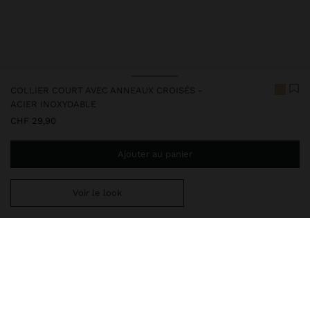
COLLIER COURT AVEC ANNEAUX CROISÉS -
ACIER INOXYDABLE
CHF 29,90
Ajouter au panier
Voir le look
Ajoutez
CHF 59,99
au panier et obtenez la livraison gratuite
248379
|
doré
Nos articles en acier inoxydable se distinguent par leur résistance