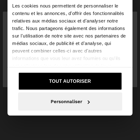
Les cookies nous permettent de personnaliser le
×
contenu et les annonces, d'offrir des fonctionnalités
bonjour
relatives aux médias sociaux et d'analyser notre
trafic. Nous partageons également des informations
sur l'utilisation de notre site avec nos partenaires de
Vous accédez au site depuis Suisse. Voulez-vous
médias sociaux, de publicité et d'analyse, qui
parcourir notre site au United States?
peuvent combiner celles-ci avec d'autres
informations que vous leur avez fournies ou qu'ils
ont collectées lors de votre utilisation de leurs
Non, je souhaite
Oui, dirigez-moi vers
services.
rester sur Suisse
United States
TOUT AUTORISER
Personnaliser