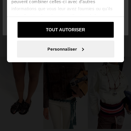
peuvent combiner celles-ci avec d'autres
informations que vous leur avez fournies ou qu'ils
ont collectées lors de votre utilisation de leurs
Non, je souhaite
Oui, dirigez-moi vers
services.
rester sur Suisse
United States
TOUT AUTORISER
Personnaliser