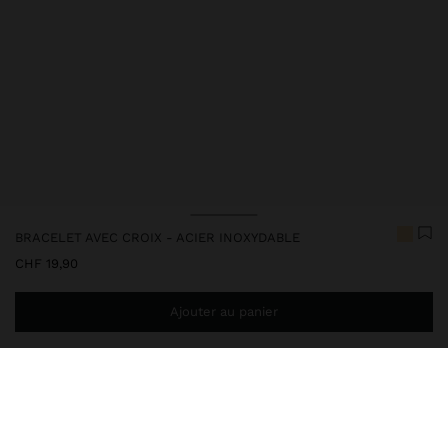
BRACELET AVEC CROIX - ACIER INOXYDABLE
CHF 19,90
Ajouter au panier
Ajoutez
CHF 59,99
au panier et obtenez la livraison gratuite
248387
|
doré