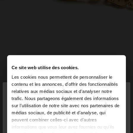
Ce site web utilise des cookies.
Les cookies nous permettent de personnaliser le
×
contenu et les annonces, d'offrir des fonctionnalités
bonjour
relatives aux médias sociaux et d'analyser notre
trafic. Nous partageons également des informations
sur l'utilisation de notre site avec nos partenaires de
Vous accédez au site depuis Suisse. Voulez-vous
médias sociaux, de publicité et d'analyse, qui
parcourir notre site au United States?
peuvent combiner celles-ci avec d'autres
informations que vous leur avez fournies ou qu'ils