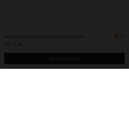
BRACELET AJUSTABLE AVEC CHARM CŒUR
CHF 15,90
Ajouter au panier
Ajoutez
CHF 59,99
au panier et obtenez la livraison gratuite
248432
|
bleu
Bracelet ajustable avec cordon double. Charm en forme de cœur.
Détail métallique aux extrémités. Finition dorée.
Joaillerie
Acier Inoxydable
Bracelets