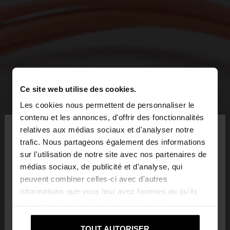
Ce site web utilise des cookies.
Les cookies nous permettent de personnaliser le
×
contenu et les annonces, d'offrir des fonctionnalités
bonjour
relatives aux médias sociaux et d'analyser notre
trafic. Nous partageons également des informations
sur l'utilisation de notre site avec nos partenaires de
Vous accédez au site depuis Suisse. Voulez-vous
médias sociaux, de publicité et d'analyse, qui
parcourir notre site au United States?
peuvent combiner celles-ci avec d'autres
informations que vous leur avez fournies ou qu'ils
ont collectées lors de votre utilisation de leurs
Non, je souhaite
Oui, dirigez-moi vers
services.
rester sur Suisse
United States
TOUT AUTORISER