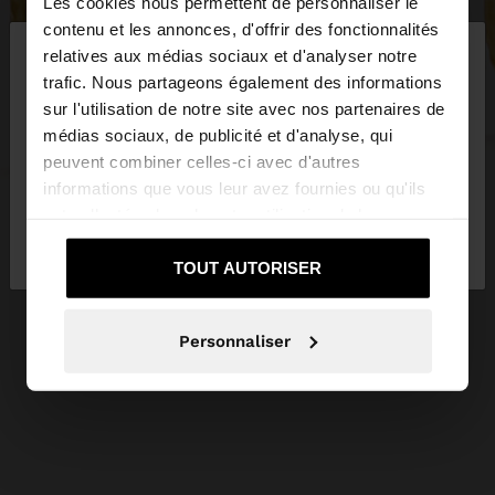
Les cookies nous permettent de personnaliser le
×
contenu et les annonces, d'offrir des fonctionnalités
bonjour
relatives aux médias sociaux et d'analyser notre
trafic. Nous partageons également des informations
sur l'utilisation de notre site avec nos partenaires de
Vous accédez au site depuis Suisse. Voulez-vous
médias sociaux, de publicité et d'analyse, qui
parcourir notre site au United States?
peuvent combiner celles-ci avec d'autres
informations que vous leur avez fournies ou qu'ils
ont collectées lors de votre utilisation de leurs
Non, je souhaite
Oui, dirigez-moi vers
services.
rester sur Suisse
United States
TOUT AUTORISER
Personnaliser