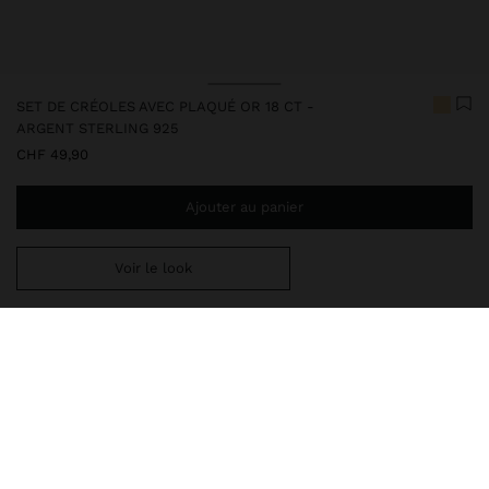
SET DE CRÉOLES AVEC PLAQUÉ OR 18 CT -
ARGENT STERLING 925
CHF 49,90
Ajouter au panier
Voir le look
Ajoutez
CHF 59,99
au panier et obtenez la livraison gratuite
247237
|
doré
Cet article en argent est doté d'un placage en or 18 carats qui lui
donne une apparence élégante et élève sa qualité. Cependant, un
contact prolongé avec l’eau doit être évité afin qu’il puisse